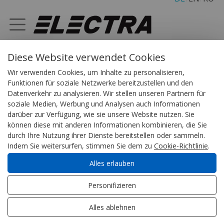
Diese Website verwendet Cookies
Diese Website verwendet Cookies. Indem Sie die Navigation
RICHTLINIE hinsichtlich der Verarbeitung
fortsetzen möchten, stimmen Sie der Cookie-Rechtlinie zu.
Cookie-
Wir verwenden Cookies, um Inhalte zu personalisieren,
personenbezogener Daten
Rechtlinie zu
.
Akzeptieren
Verweigern
Funktionen für soziale Netzwerke bereitzustellen und den
1. Allgemeine Informationen
Datenverkehr zu analysieren. Wir stellen unseren Partnern für
Die Vertraulichkeit Ihrer persönlichen Daten ist eines
soziale Medien, Werbung und Analysen auch Informationen
der Hauptanliegen von ELECTRA SRL mit Sitz in Stadt
darüber zur Verfügung, wie sie unsere Website nutzen. Sie
Iaşi, Chimiei Blvd Nummer 8,Iaşi, Kreis Iaşi. ELECTRA
können diese mit anderen Informationen kombinieren, die Sie
durch Ihre Nutzung ihrer Dienste bereitstellen oder sammeln.
SRL, im Namen der Electra Building Communications
Indem Sie weitersurfen, stimmen Sie dem zu
Cookie-Richtlinie
.
GmbH ist daher stets bemüht, die Verarbeitung
personenbezogener Daten unter strikter Beachtung
Alles erlauben
der Grundsätze des Datenschutzes sicherzustellen.
Die Überwachung der Einhaltung der gesetzlichen
Personifizieren
Anforderungen in diesem Bereich wird auch durch den
innerhalb der ELECTRA SRL benannten
Alles ablehnen
Datenschutzbeauftragten mit folgenden Kontaktdaten
sichergestellt:
it_sys@electra.ro.
.