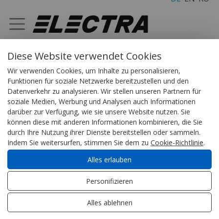
Diese Website verwendet Cookies
Diese Website verwendet Cookies. Indem Sie die Navigation
fortsetzen möchten, stimmen Sie der Cookie-Rechtlinie zu.
Cookie-
Wir verwenden Cookies, um Inhalte zu personalisieren,
ELECTRA
KONTAKT
Rechtlinie zu
.
Akzeptieren
Verweigern
Funktionen für soziale Netzwerke bereitzustellen und den
Datenverkehr zu analysieren. Wir stellen unseren Partnern für
soziale Medien, Werbung und Analysen auch Informationen
KONTAKT
darüber zur Verfügung, wie sie unsere Website nutzen. Sie
können diese mit anderen Informationen kombinieren, die Sie
durch Ihre Nutzung ihrer Dienste bereitstellen oder sammeln.
Indem Sie weitersurfen, stimmen Sie dem zu
Cookie-Richtlinie
.
Alles erlauben
Personifizieren
Alles ablehnen